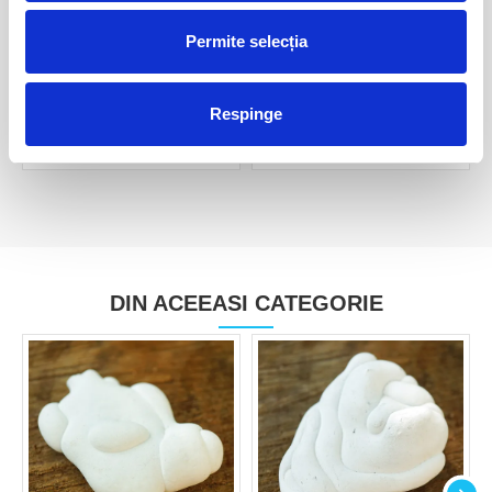
Permite selecția
Piatra zanelor ( menilit )
Piatra zanelor ( menilit )
30,00 Lei
60,00 Lei
Respinge
DIN ACEEASI CATEGORIE