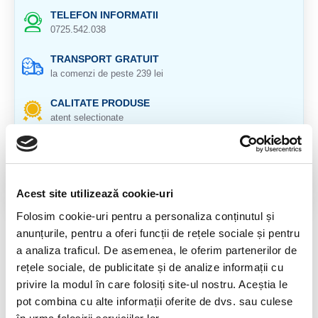
TELEFON INFORMATII
0725.542.038
TRANSPORT GRATUIT
la comenzi de peste 239 lei
CALITATE PRODUSE
atent selectionate
RETURNARE PRODUSE
in 14 zile si banii inapoi
GARANTIE PRODUSE
Acest site utilizează cookie-uri
pentru toate produsele
Folosim cookie-uri pentru a personaliza conținutul și
anunțurile, pentru a oferi funcții de rețele sociale și pentru
DESCRIERE PRODUS
a analiza traficul. De asemenea, le oferim partenerilor de
rețele sociale, de publicitate și de analize informații cu
Origine : Maroc
privire la modul în care folosiți site-ul nostru. Aceștia le
Cristal natural 100%
pot combina cu alte informații oferite de dvs. sau culese