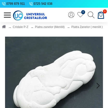
0799 879 911
0725 542 038
0
0
Cristale P-Z
Piatra zanelor (Menilit)
Piatra Zanelor ( menilit )