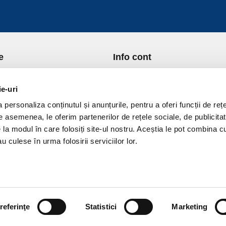
e
Info cont
re Noi
Istoric comenzi
port si Plata
Formular Retur
ie-uri
ica de Returnare
Lista Favorite
personaliza conținutul și anunțurile, pentru a oferi funcții de rețe
ica de confidentialitate
GDPR - Protectia datelor
De asemenea, le oferim partenerilor de rețele sociale, de publicitat
ica Cookies
Contact
e la modul în care folosiți site-ul nostru. Aceștia le pot combina c
ni si conditii
u culese în urma folosirii serviciilor lor.
referinţe
Statistici
Marketing
vPro.ro