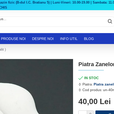
in fizic (B-dul I.C. Bratianu 5) | Luni-Vineri: 10.00-19.00 | Sambata: 11.0
CHIS
PRODUSE NOI
DESPRE NOI
INFO UTIL
BLOG
lit )
Piatra Zanelor
IN STOC
Piatra:
Piatra zanel
Cod produs:
un-40
40,00 Lei