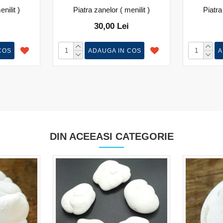
nilit )
Piatra zanelor ( menilit )
Piatra
30,00 Lei
COS
ADAUGA IN COS
A
DIN ACEEASI CATEGORIE