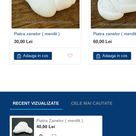
Piatra zanelor ( menilit )
Piatra zanelor ( menilit
30,00 Lei
60,00 Lei
Adauga in cos
Adauga in cos
RECENT VIZUALIZATE
CELE MAI CAUTATE
Piatra Zanelor ( menilit )
40,00 Lei