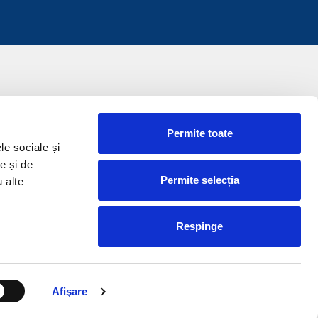
Permite toate
le sociale și
e și de
Permite selecția
u alte
Respinge
Afişare