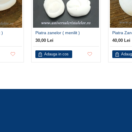
 )
Piatra zanelor ( menilit )
Piatra Zane
30,00 Lei
40,00 Lei
Adauga in cos
Adaug