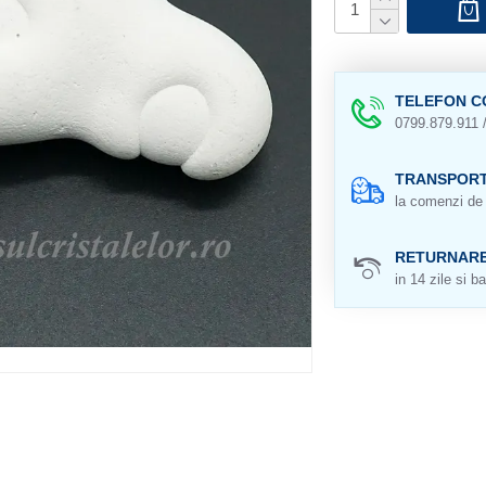
TELEFON C
0799.879.911 
TRANSPORT
la comenzi de 
RETURNAR
in 14 zile si ba