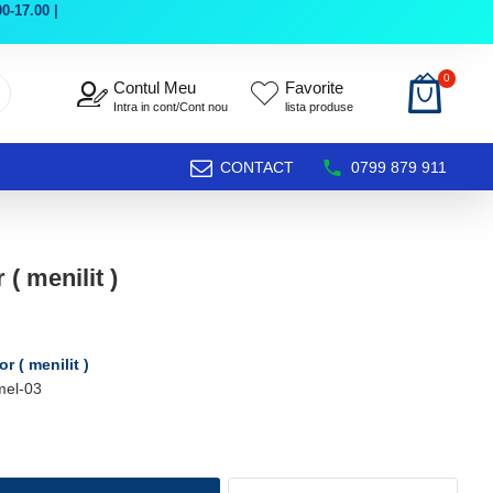
0-17.00 |
0
Contul Meu
Favorite
Intra in cont/Cont nou
lista produse
CONTACT
0799 879 911
 ( menilit )
or ( menilit )
mel-03