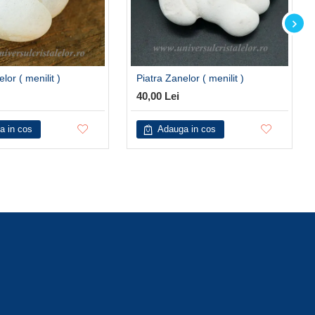
lor ( menilit )
Piatra Zanelor ( menilit )
40,00 Lei
a in cos
Adauga in cos