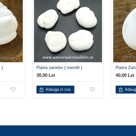
 )
Piatra zanelor ( menilit )
Piatra Zane
30,00 Lei
40,00 Lei
Adauga in cos
Adaug