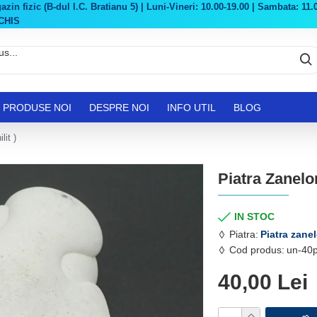
in fizic (B-dul I.C. Bratianu 5) | Luni-Vineri: 10.00-19.00 | Sambata: 11.0
CHIS
PRODUSE NOI
DESPRE NOI
INFO UTIL
BLOG
lit )
Piatra Zanelor
IN STOC
Piatra:
Piatra zanel
Cod produs:
un-40p
40,00 Lei