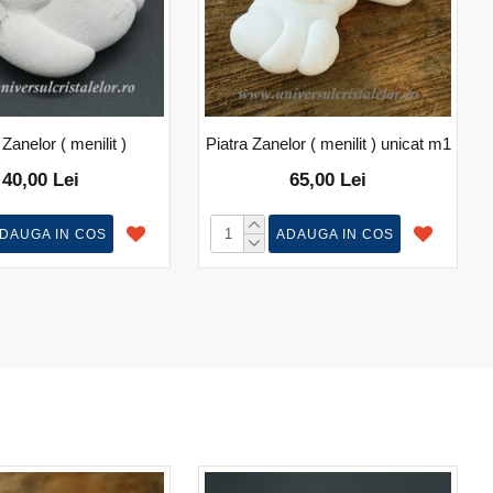
 Zanelor ( menilit )
Piatra Zanelor ( menilit ) unicat m1
40,00 Lei
65,00 Lei
DAUGA IN COS
ADAUGA IN COS