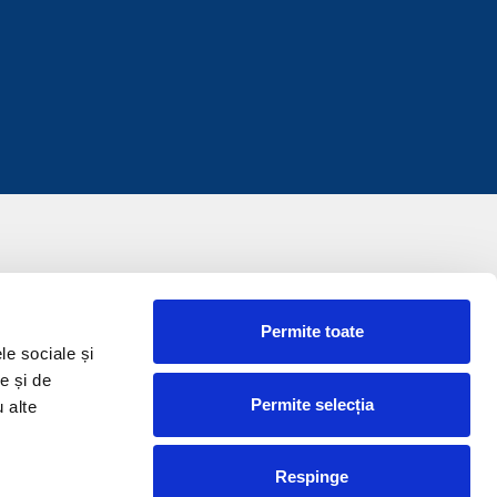
Permite toate
le sociale și
e și de
Permite selecția
u alte
Respinge