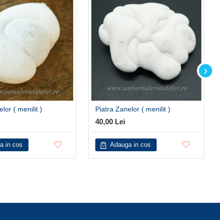
lor ( menilit )
Piatra Zanelor ( menilit )
40,00 Lei
a in cos
Adauga in cos