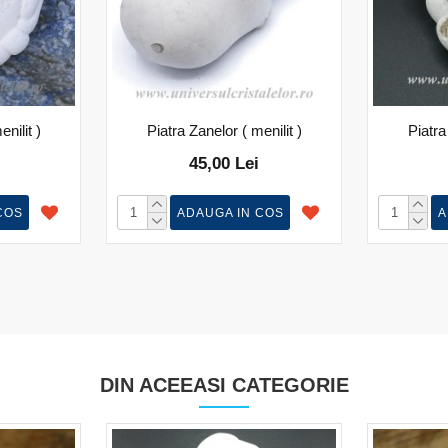
nilit )
Piatra Zanelor ( menilit )
Piatra
45,00 Lei
COS
ADAUGA IN COS
A
DIN ACEEASI CATEGORIE