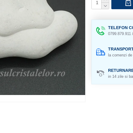
TELEFON C
0799.879.911 
TRANSPORT
la comenzi de 
RETURNAR
in 14 zile si ba