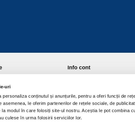
e
Info cont
re Noi
Istoric comenzi
port si Plata
Formular Retur
ie-uri
ica de Returnare
Lista Favorite
personaliza conținutul și anunțurile, pentru a oferi funcții de rețe
ica de confidentialitate
GDPR - Protectia datelor
De asemenea, le oferim partenerilor de rețele sociale, de publicitat
ica Cookies
Contact
e la modul în care folosiți site-ul nostru. Aceștia le pot combina c
ni si conditii
u culese în urma folosirii serviciilor lor.