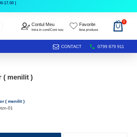
0-17.00 |
0
Contul Meu
Favorite
Intra in cont/Cont nou
lista produse
CONTACT
0799 879 911
 ( menilit )
or ( menilit )
tzn-01