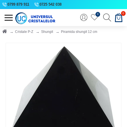
0799 879 911
0725 542 038
0
0
Cristale P-Z
Shungit
Piramida shungit 12 cm