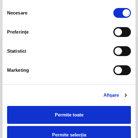
Dimensiune : 12 cm si inaltime 10,5 cm
Selecția
Necesare
consimțământului
RECENZII CLIENTI
Preferinţe
Statistici
PRODUSE ASEMANATOARE
Marketing
Afişare
Permite toate
Piramida shungit 4 cm
Piramida shungit 5 cm
Permite selecția
55,00 Lei
80,00 Lei