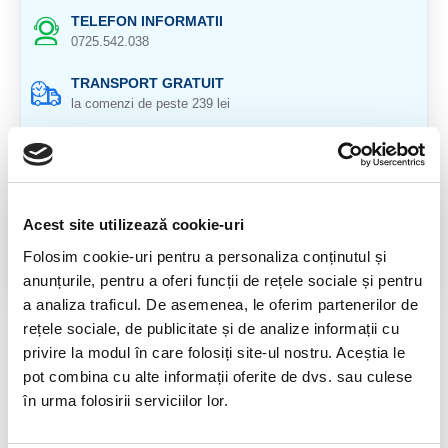
TELEFON INFORMATII
0725.542.038
TRANSPORT GRATUIT
la comenzi de peste 239 lei
CALITATE PRODUSE
atent selectionate
RETURNARE PRODUSE
Acest site utilizează cookie-uri
in 14 zile si banii inapoi
Folosim cookie-uri pentru a personaliza conținutul și
GARANTIE PRODUSE
anunțurile, pentru a oferi funcții de rețele sociale și pentru
pentru toate produsele
a analiza traficul. De asemenea, le oferim partenerilor de
rețele sociale, de publicitate și de analize informații cu
DESCRIERE PRODUS
privire la modul în care folosiți site-ul nostru. Aceștia le
pot combina cu alte informații oferite de dvs. sau culese
Piramida shungit (Shungite)
în urma folosirii serviciilor lor.
Origine: Rusia