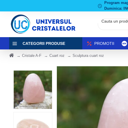
Program magaz
Duminica: IN
CATEGORII PRODUSE
PROMOTII
Cristale A-F
Cuart roz
Sculptura cuart roz