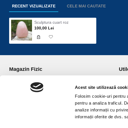
RECENT VIZUALIZATE
CELE MAI CAUTATE
Sculptura cuart roz
100,00 Lei
Magazin Fizic
Util
B-dul I.C. Bratianu nr. 5, Bucuresti, Sector 3
Desp
Trans
Acest site utilizează cook
office@universulcristalelor.ro
Polit
Folosim cookie-uri pentru a 
0799 879 911, 0723 145 611 (Comenzi Telefonice)
Polit
pentru a analiza traficul. 
0725 542 038 (Informatii)
Polit
analize informații cu privir
Luni-Vineri: 10.00-19.00
Terme
informații oferite de dvs. sa
Sambata: 11.00-17.00