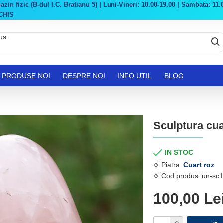
in fizic (B-dul I.C. Bratianu 5) | Luni-Vineri: 10.00-19.00 | Sambata: 11.0
CHIS
PRODUSE NOI
DESPRE NOI
INFO UTIL
BLOG
Sculptura cua
IN STOC
Piatra:
Cuart roz
Cod produs:
un-sc1
100,00 Le