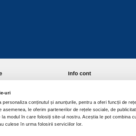
e
Info cont
re Noi
Istoric comenzi
port si Plata
Formular Retur
ie-uri
ica de Returnare
Lista Favorite
personaliza conținutul și anunțurile, pentru a oferi funcții de rețe
ica de confidentialitate
GDPR - Protectia datelor
De asemenea, le oferim partenerilor de rețele sociale, de publicitat
ica Cookies
Contact
e la modul în care folosiți site-ul nostru. Aceștia le pot combina c
ni si conditii
u culese în urma folosirii serviciilor lor.