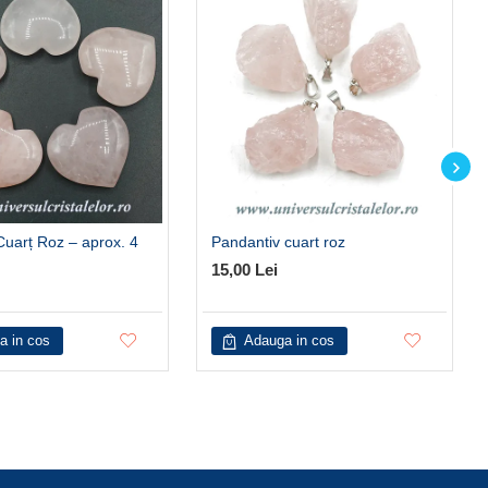
Cuarț Roz – aprox. 4
Pandantiv cuart roz
15,00 Lei
a in cos
Adauga in cos