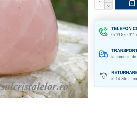
TELEFON C
0799.879.911 
TRANSPORT
la comenzi de 
RETURNAR
in 14 zile si ba