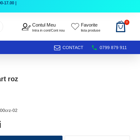
0-17.00 |
0
Contul Meu
Favorite
Intra in cont/Cont nou
lista produse
CONTACT
0799 879 911
rt roz
00crz-02
i