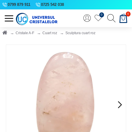
0799 879 911
0725 542 038
0
0
Cristale A-F
Cuart roz
Sculptura cuart roz