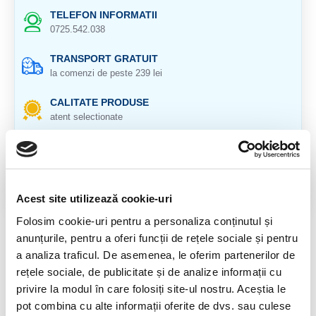
TELEFON INFORMATII
0725.542.038
TRANSPORT GRATUIT
la comenzi de peste 239 lei
CALITATE PRODUSE
atent selectionate
RETURNARE PRODUSE
in 14 zile si banii inapoi
GARANTIE PRODUSE
Acest site utilizează cookie-uri
pentru toate produsele
Folosim cookie-uri pentru a personaliza conținutul și
anunțurile, pentru a oferi funcții de rețele sociale și pentru
DESCRIERE PRODUS
a analiza traficul. De asemenea, le oferim partenerilor de
Origine: Madagascar
rețele sociale, de publicitate și de analize informații cu
privire la modul în care folosiți site-ul nostru. Aceștia le
Cristal natural 100 %.
pot combina cu alte informații oferite de dvs. sau culese