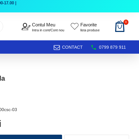
0-17.00 |
0
Contul Meu
Favorite
Intra in cont/Cont nou
lista produse
CONTACT
0799 879 911
la
00csc-03
i