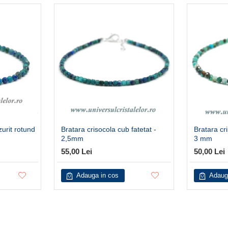
zurit rotund
Bratara crisocola cub fatetat -
Bratara cri
2,5mm
3 mm
55,00 Lei
50,00 Lei
Adauga in cos
Adaug