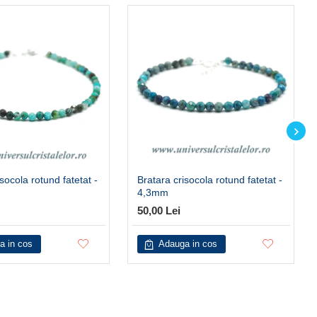
socola rotund fatetat -
Bratara crisocola rotund fatetat -
4,3mm
50,00 Lei
a in cos
Adauga in cos