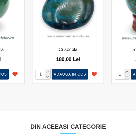
la
Crisocola
S
i
180,00 Lei
COS
ADAUGA IN COS
A
DIN ACEEASI CATEGORIE