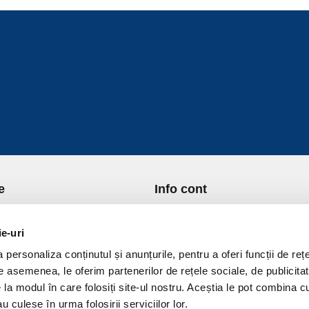
e
Info cont
re Noi
Istoric comenzi
port si Plata
Formular Retur
ie-uri
ica de Returnare
Lista Favorite
personaliza conținutul și anunțurile, pentru a oferi funcții de rețe
ica de confidentialitate
GDPR - Protectia datelor
De asemenea, le oferim partenerilor de rețele sociale, de publicitat
ica Cookies
Contact
e la modul în care folosiți site-ul nostru. Aceștia le pot combina c
ni si conditii
u culese în urma folosirii serviciilor lor.