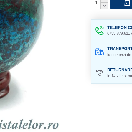
TELEFON C
0799.879.911 
TRANSPORT
la comenzi de 
RETURNAR
in 14 zile si ba