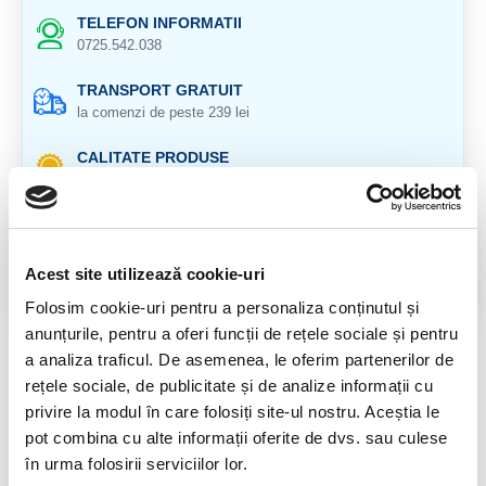
TELEFON INFORMATII
0725.542.038
TRANSPORT GRATUIT
la comenzi de peste 239 lei
CALITATE PRODUSE
atent selectionate
RETURNARE PRODUSE
in 14 zile si banii inapoi
Acest site utilizează cookie-uri
GARANTIE PRODUSE
Folosim cookie-uri pentru a personaliza conținutul și
pentru toate produsele
anunțurile, pentru a oferi funcții de rețele sociale și pentru
a analiza traficul. De asemenea, le oferim partenerilor de
DESCRIERE PRODUS
rețele sociale, de publicitate și de analize informații cu
Dimensiune : 5,3cm
privire la modul în care folosiți site-ul nostru. Aceștia le
pot combina cu alte informații oferite de dvs. sau culese
în urma folosirii serviciilor lor.