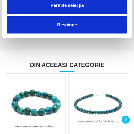
Sfera crisocola
Sfera crisocola
Permite selecția
200,00 Lei
300,00 Lei
Respinge
DIN ACEEASI CATEGORIE