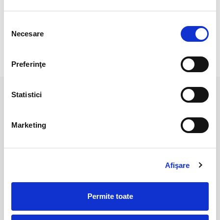
Suportul de lemn nu este inclus in pret
Origine : Peru
Selecția
Necesare
consimțământului
RECENZII CLIENTI
Preferinţe
Statistici
PRODUSE ASEMANATOARE
Marketing
Afişare
Permite toate