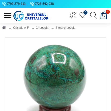
0799 879 911
0725 542 038
0
0
Cristale A-F
Crisocola
Sfera crisocola