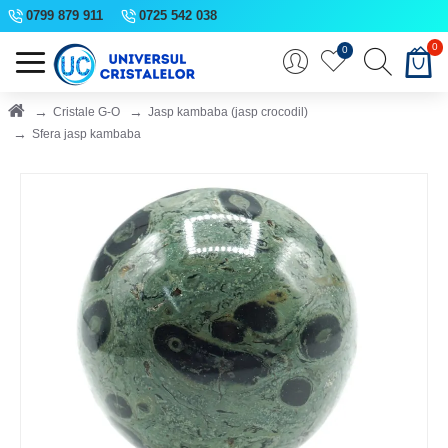
0799 879 911
0725 542 038
0
0
Cristale G-O
Jasp kambaba (jasp crocodil)
Sfera jasp kambaba