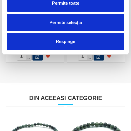
Permite toate
Permite selecția
Sfera jasp kambaba
Sfera jasp kambaba
Respinge
160,00 Lei
120,00 Lei
DIN ACEEASI CATEGORIE