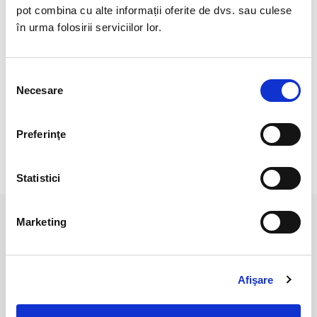
pot combina cu alte informații oferite de dvs. sau culese
Cristal Unicat. Veti primi exact produsul din imagine.
în urma folosirii serviciilor lor.
Pozele sunt realizate cu aparat profesionist sub lumina alba.
Culoarea poate diferi usor, in functie de rezolutia
Selecția
mobilului/tabletei/laptopului dumneavoastra.
Necesare
consimțământului
Suportul nu este inclus in pret.
Preferinţe
RECENZII CLIENTI
Statistici
Marketing
PRODUSE ASEMANATOARE
Afişare