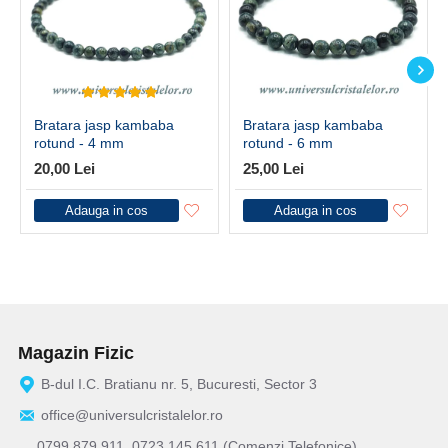
Bratara jasp kambaba
Bratara jasp kambaba
rotund - 4 mm
rotund - 6 mm
20,00 Lei
25,00 Lei
Adauga in cos
Adauga in cos
Magazin Fizic
B-dul I.C. Bratianu nr. 5, Bucuresti, Sector 3
office@universulcristalelor.ro
0799 879 911, 0723 145 611 (Comenzi Telefonice)