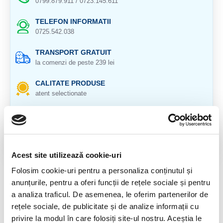
0799.879.911 / 0723.145.611
TELEFON INFORMATII
0725.542.038
TRANSPORT GRATUIT
la comenzi de peste 239 lei
CALITATE PRODUSE
atent selectionate
RETURNARE PRODUSE
in 14 zile si banii inapoi
GARANTIE PRODUSE
Acest site utilizează cookie-uri
pentru toate produsele
Folosim cookie-uri pentru a personaliza conținutul și
DESCRIERE PRODUS
anunțurile, pentru a oferi funcții de rețele sociale și pentru
a analiza traficul. De asemenea, le oferim partenerilor de
Cristal natural 100 %.
rețele sociale, de publicitate și de analize informații cu
Circumferinta: 5,5 cm
privire la modul în care folosiți site-ul nostru. Aceștia le