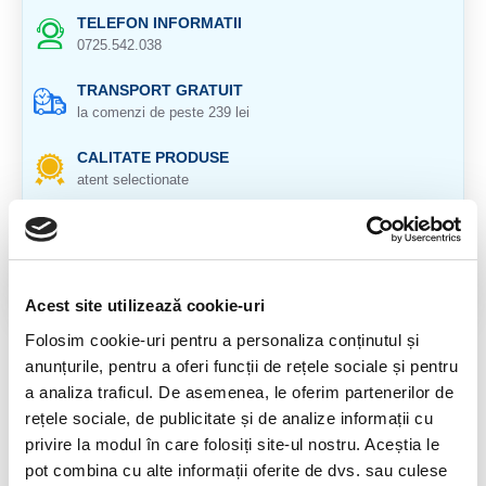
TELEFON INFORMATII
0725.542.038
TRANSPORT GRATUIT
la comenzi de peste 239 lei
CALITATE PRODUSE
atent selectionate
RETURNARE PRODUSE
in 14 zile si banii inapoi
GARANTIE PRODUSE
Acest site utilizează cookie-uri
pentru toate produsele
Folosim cookie-uri pentru a personaliza conținutul și
anunțurile, pentru a oferi funcții de rețele sociale și pentru
DESCRIERE PRODUS
a analiza traficul. De asemenea, le oferim partenerilor de
Cristal natural 100 %.
rețele sociale, de publicitate și de analize informații cu
privire la modul în care folosiți site-ul nostru. Aceștia le
Cristal Unicat. Veti primi exact produsul din imagine.
pot combina cu alte informații oferite de dvs. sau culese