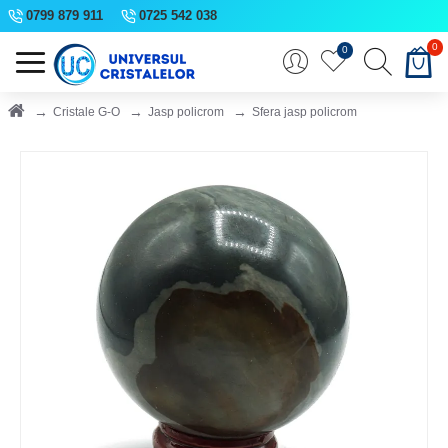
0799 879 911
0725 542 038
0
0
Cristale G-O
Jasp policrom
Sfera jasp policrom