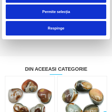
Permite selecția
Sfera jasp policrom
Sfera jasp policrom
90,00 Lei
150,00 Lei
Respinge
DIN ACEEASI CATEGORIE