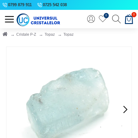
0799 879 911
0725 542 038
0
0
Cristale P-Z
Topaz
Topaz