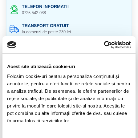
TELEFON INFORMATII
0725.542.038
TRANSPORT GRATUIT
la comenzi de peste 239 lei
CALITATE PRODUSE
atent selectionate
RETURNARE PRODUSE
Acest site utilizează cookie-uri
in 14 zile si banii inapoi
Folosim cookie-uri pentru a personaliza conținutul și
GARANTIE PRODUSE
anunțurile, pentru a oferi funcții de rețele sociale și pentru
pentru toate produsele
a analiza traficul. De asemenea, le oferim partenerilor de
rețele sociale, de publicitate și de analize informații cu
RECENZII CLIENTI
privire la modul în care folosiți site-ul nostru. Aceștia le
pot combina cu alte informații oferite de dvs. sau culese
Nu sunt opinii despre acest produs.
în urma folosirii serviciilor lor.
SPUNE-ŢI OPINIA
Autentifică-te
sau
Înregistrează un cont nou
pentru a putea