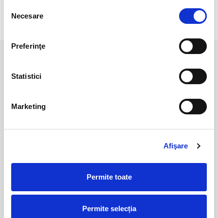
Selecția
scie o opinie
Necesare
consimțământului
Preferinţe
PRODUSE ASEMANATOARE
Statistici
Marketing
Afişare
Permite toate
Topaz piatra rulata
Topaz
20,00 Lei
15,00 Lei
Permite selecția