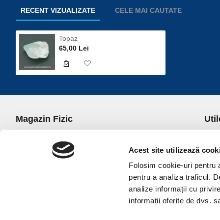
RECENT VIZUALIZATE
CELE MAI CAUTATE
Topaz
65,00 Lei
Magazin Fizic
Util
B-dul I.C. Bratianu nr. 5, Bucuresti, Sector 3
Desp
Trans
Acest site utilizează cook
office@universulcristalelor.ro
Polit
Folosim cookie-uri pentru a 
0799 879 911, 0723 145 611 (Comenzi Telefonice)
Polit
pentru a analiza traficul. 
0725 542 038 (Informatii)
Polit
analize informații cu privir
Luni-Vineri: 10.00-19.00
Terme
informații oferite de dvs. sa
Sambata: 11.00-17.00