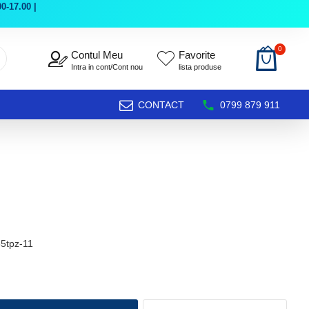
0-17.00 |
0
Contul Meu
Favorite
Intra in cont/Cont nou
lista produse
CONTACT
0799 879 911
5tpz-11