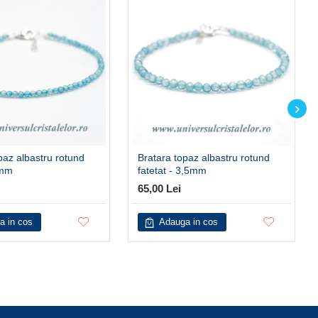
paz albastru rotund
Bratara topaz albastru rotund
2mm
fatetat - 3,5mm
65,00 Lei
a in cos
Adauga in cos