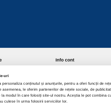
e
Info cont
re Noi
Istoric comenzi
port si Plata
Formular Retur
ie-uri
ica de Returnare
Lista Favorite
personaliza conținutul și anunțurile, pentru a oferi funcții de rețe
ica de confidentialitate
GDPR - Protectia datelor
De asemenea, le oferim partenerilor de rețele sociale, de publicitat
ica Cookies
Contact
e la modul în care folosiți site-ul nostru. Aceștia le pot combina c
ni si conditii
u culese în urma folosirii serviciilor lor.