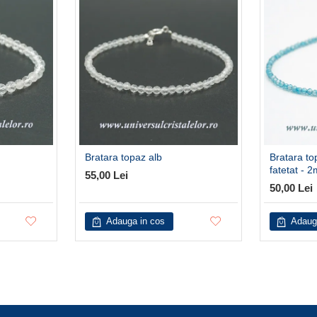
Bratara topaz alb
Bratara to
fatetat - 
55,00 Lei
50,00 Lei
Adauga in cos
Adaug