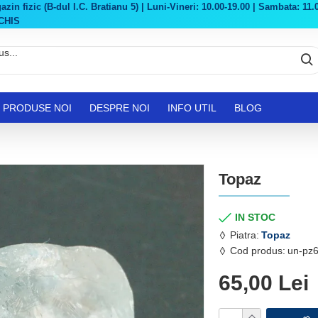
in fizic (B-dul I.C. Bratianu 5) | Luni-Vineri: 10.00-19.00 | Sambata: 11.0
CHIS
PRODUSE NOI
DESPRE NOI
INFO UTIL
BLOG
Topaz
IN STOC
Piatra:
Topaz
Cod produs:
un-pz6
65,00 Lei