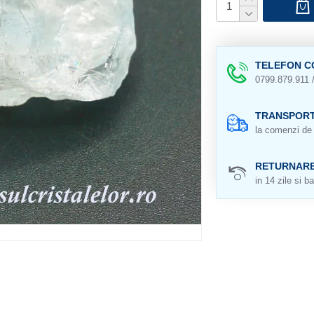
TELEFON C
0799.879.911 
TRANSPORT
la comenzi de 
RETURNAR
in 14 zile si ba