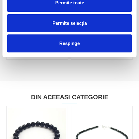
Permite toate
Permite selecția
Turmalina verde
Turmalina roz
160,00 Lei
30,00 Lei
Respinge
DIN ACEEASI CATEGORIE