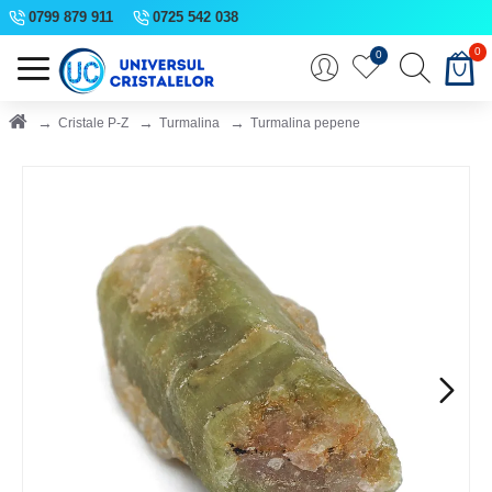
0799 879 911
0725 542 038
0
0
Cristale P-Z
Turmalina
Turmalina pepene