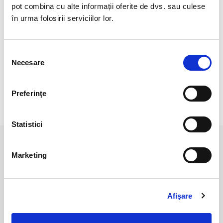
Cristal Unicat. Veti primi exact produsul din imagine.
pot combina cu alte informații oferite de dvs. sau culese
în urma folosirii serviciilor lor.
Pozele sunt realizate cu aparat profesionist sub lumina alba.
Culoarea poate diferi usor, in functie de rezolutia
mobilului/tableteli/laptopului dumneavoastra.
Selecția
Necesare
consimțământului
Preferinţe
RECENZII CLIENTI
Statistici
PRODUSE ASEMANATOARE
Marketing
Afişare