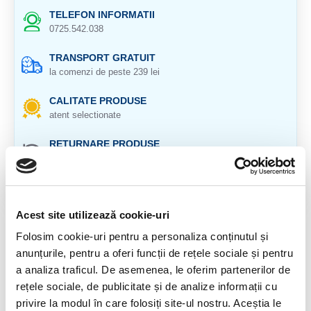
TELEFON INFORMATII
0725.542.038
TRANSPORT GRATUIT
la comenzi de peste 239 lei
CALITATE PRODUSE
atent selectionate
RETURNARE PRODUSE
in 14 zile si banii inapoi
GARANTIE PRODUSE
pentru toate produsele
Acest site utilizează cookie-uri
DESCRIERE PRODUS
Folosim cookie-uri pentru a personaliza conținutul și
anunțurile, pentru a oferi funcții de rețele sociale și pentru
Origine : Brazilia
a analiza traficul. De asemenea, le oferim partenerilor de
rețele sociale, de publicitate și de analize informații cu
Cristal natural 100 %.
privire la modul în care folosiți site-ul nostru. Aceștia le