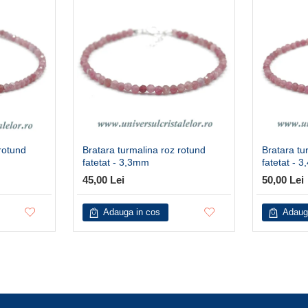
rotund
Bratara turmalina roz rotund
Bratara tu
fatetat - 3,3mm
fatetat - 
45,00 Lei
50,00 Lei
Adauga in cos
Adaug