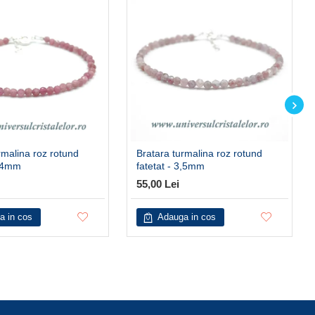
rmalina roz rotund
Bratara turmalina roz rotund
3,4mm
fatetat - 3,5mm
55,00 Lei
a in cos
Adauga in cos