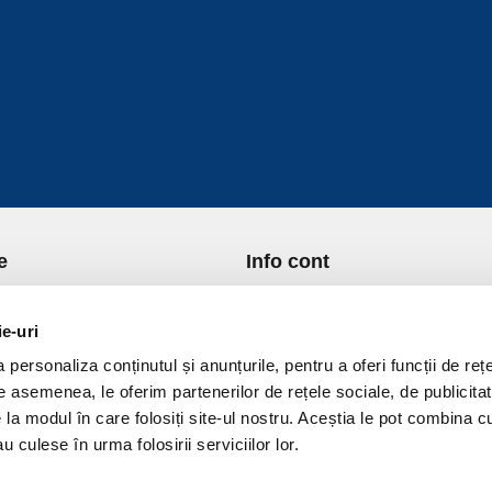
e
Info cont
re Noi
Istoric comenzi
port si Plata
Formular Retur
ie-uri
ica de Returnare
Lista Favorite
personaliza conținutul și anunțurile, pentru a oferi funcții de rețe
ica de confidentialitate
GDPR - Protectia datelor
De asemenea, le oferim partenerilor de rețele sociale, de publicitat
ica Cookies
Contact
e la modul în care folosiți site-ul nostru. Aceștia le pot combina c
ni si conditii
u culese în urma folosirii serviciilor lor.