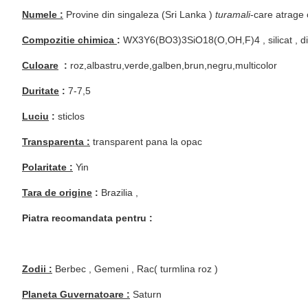
Numele :
Provine din singaleza (Sri Lanka )
turamali
-care atrage 
Compozitie chimica
:
WX
3
Y
6
(BO
3
)
3
SiO
18
(O,OH,F)
4
, silicat ,
d
Culoare
:
roz,albastru,verde,galben,brun,negru,multicolor
Duritate
:
7-7,5
Luciu
:
sticlos
Transparenta :
transparent pana la opac
Polaritate :
Yin
Tara de origine
:
Brazilia ,
Piatra recomandata pentru :
Zodii :
Berbec , Gemeni , Rac( turmlina roz )
Planeta Guvernatoare :
Saturn