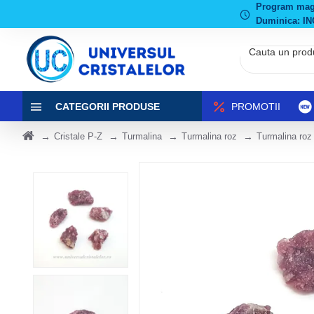
Program magaz
Duminica: IN
CATEGORII PRODUSE
PROMOTII
Cristale P-Z
Turmalina
Turmalina roz
Turmalina roz