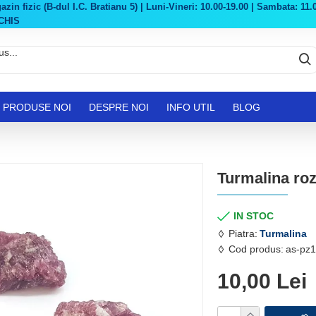
in fizic (B-dul I.C. Bratianu 5) | Luni-Vineri: 10.00-19.00 | Sambata: 11.0
CHIS
PRODUSE NOI
DESPRE NOI
INFO UTIL
BLOG
Turmalina ro
IN STOC
Piatra:
Turmalina
Cod produs:
as-pz1
10,00 Lei