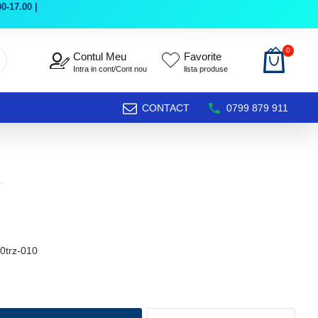
0-17.00 |
0
Contul Meu
Favorite
Intra in cont/Cont nou
lista produse
CONTACT
0799 879 911
z
0trz-010