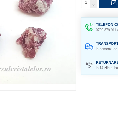
TELEFON C
0799.879.911 
TRANSPORT
la comenzi de 
RETURNAR
in 14 zile si ba