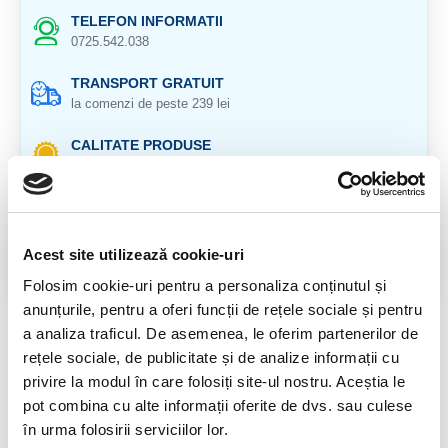
TELEFON INFORMATII
0725.542.038
TRANSPORT GRATUIT
la comenzi de peste 239 lei
CALITATE PRODUSE
atent selectionate
RETURNARE PRODUSE
in 14 zile si banii inapoi
Acest site utilizează cookie-uri
GARANTIE PRODUSE
Folosim cookie-uri pentru a personaliza conținutul și
pentru toate produsele
anunțurile, pentru a oferi funcții de rețele sociale și pentru
a analiza traficul. De asemenea, le oferim partenerilor de
DESCRIERE PRODUS
rețele sociale, de publicitate și de analize informații cu
Cristal natural 100 %.
privire la modul în care folosiți site-ul nostru. Aceștia le
pot combina cu alte informații oferite de dvs. sau culese
Cristal Unicat. Veti primi exact produsul din imagine.
în urma folosirii serviciilor lor.