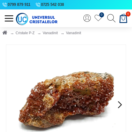
0799 879 911
0725 542 038
0
0
Cristale P-Z
Vanadinit
Vanadinit