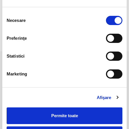
Pozele sunt realizate cu aparat profesionist sub lumina alba.
Culoarea poate diferi usor, in functie de rezolutia
Selecția
mobilului/tabletei/laptopului dumneavoastra.
Necesare
consimțământului
Preferinţe
RECENZII CLIENTI
Statistici
PRODUSE ASEMANATOARE
Marketing
Afişare
Permite toate