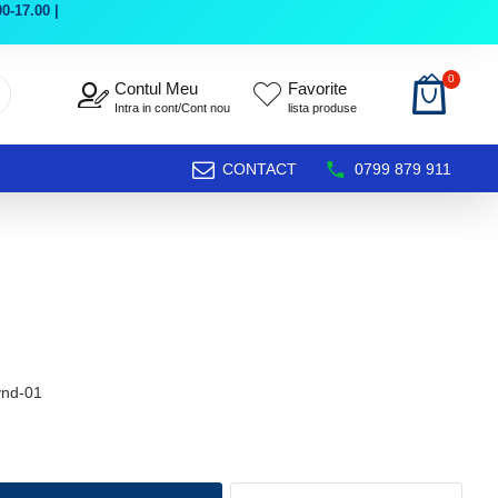
0-17.00 |
0
Contul Meu
Favorite
Intra in cont/Cont nou
lista produse
CONTACT
0799 879 911
vnd-01