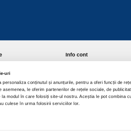
e
Info cont
re Noi
Istoric comenzi
port si Plata
Formular Retur
ie-uri
ica de Returnare
Lista Favorite
personaliza conținutul și anunțurile, pentru a oferi funcții de rețe
ica de confidentialitate
GDPR - Protectia datelor
De asemenea, le oferim partenerilor de rețele sociale, de publicitat
ica Cookies
Contact
e la modul în care folosiți site-ul nostru. Aceștia le pot combina c
ni si conditii
u culese în urma folosirii serviciilor lor.