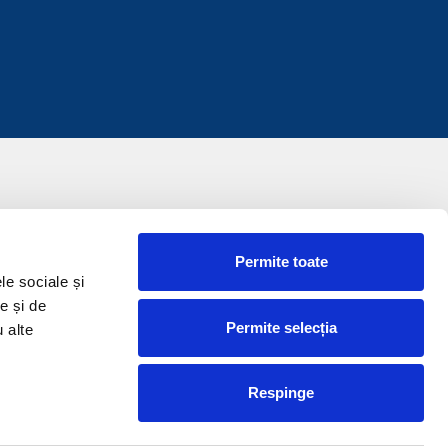
Permite toate
le sociale și
e și de
Permite selecția
u alte
Respinge