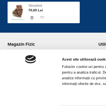
Vanadinit
70,00 Lei
Magazin Fizic
Util
B-dul I.C. Bratianu nr. 5, Bucuresti, Sector 3
Desp
Trans
Acest site utilizează cook
office@universulcristalelor.ro
Polit
Folosim cookie-uri pentru a 
0799 879 911, 0723 145 611 (Comenzi Telefonice)
Polit
pentru a analiza traficul. 
0725 542 038 (Informatii)
Polit
analize informații cu privir
Luni-Vineri: 10.00-19.00
Terme
informații oferite de dvs. sa
Sambata: 11.00-17.00