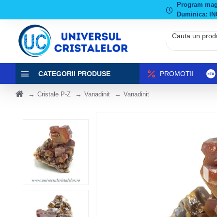
Program magaz
Duminica: IN
CATEGORII PRODUSE
PROMOTII
Cristale P-Z
Vanadinit
Vanadinit