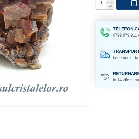
TELEFON C
0799.879.911 
TRANSPORT
la comenzi de 
RETURNAR
in 14 zile si ba