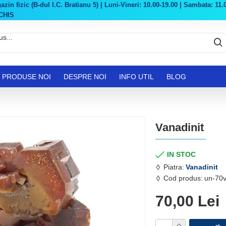
in fizic (B-dul I.C. Bratianu 5) | Luni-Vineri: 10.00-19.00 | Sambata: 11.0
CHIS
PRODUSE NOI
DESPRE NOI
INFO UTIL
BLOG
Vanadinit
IN STOC
Piatra:
Vanadinit
Cod produs:
un-70
70,00 Lei