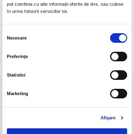
Veti primi un produs asemanator cu produsul din imagine.
pot combina cu alte informații oferite de dvs. sau culese
în urma folosirii serviciilor lor.
Lungime : 44 cm.
Pozele sunt realizate cu aparat profesionist sub lumina alba.
Selecția
Culoarea poate diferi usor, in functie de rezolutia
Necesare
consimțământului
mobilului/tabletei/laptopului dumneavoastra.
Preferinţe
RECENZII CLIENTI
Statistici
PRODUSE ASEMANATOARE
Marketing
Afişare