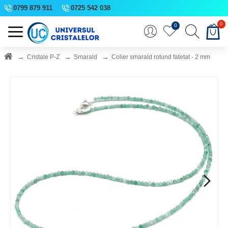
0799 879 911
0725 542 038
0
0
Cristale P-Z
Smarald
Colier smarald rotund fatetat - 2 mm