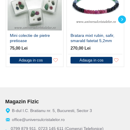
Mini colectie de pietre
Bratara mixt rubin, safir,
pretioase
smarald fatetat 5,2mm
75,00 Lei
270,00 Lei
Adauga in cos
Adauga in cos
Magazin Fizic
B-dul I.C. Bratianu nr. 5, Bucuresti, Sector 3
office@universulcristalelor.ro
0799 879 911, 0723 145 611 (Comenzi Telefonice)