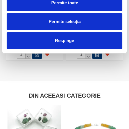
Permite toate
Permite selecția
Colier smarald
Colier smarald cub fatetat
4,5 mm
800,00 Lei
Respinge
250,00 Lei
DIN ACEEASI CATEGORIE