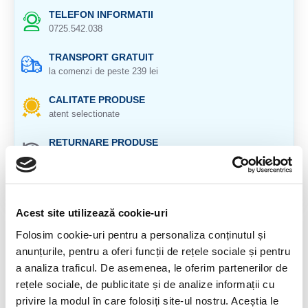
TELEFON INFORMATII
0725.542.038
TRANSPORT GRATUIT
la comenzi de peste 239 lei
CALITATE PRODUSE
atent selectionate
RETURNARE PRODUSE
in 14 zile si banii inapoi
GARANTIE PRODUSE
pentru toate produsele
Acest site utilizează cookie-uri
DESCRIERE PRODUS
Folosim cookie-uri pentru a personaliza conținutul și
anunțurile, pentru a oferi funcții de rețele sociale și pentru
Colier cu pietre fatetate si inchizatoare de argint.
a analiza traficul. De asemenea, le oferim partenerilor de
rețele sociale, de publicitate și de analize informații cu
Cristal natural 100 %.
privire la modul în care folosiți site-ul nostru. Aceștia le