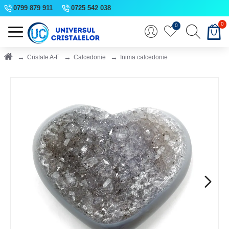
0799 879 911
0725 542 038
0
0
Cristale A-F
Calcedonie
Inima calcedonie