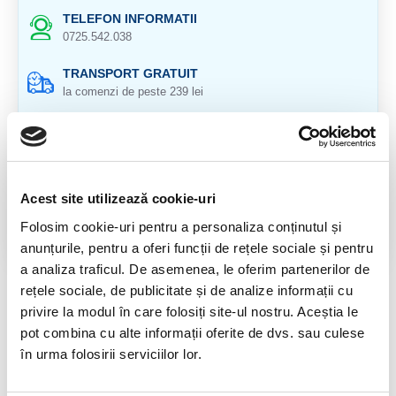
TELEFON INFORMATII
0725.542.038
TRANSPORT GRATUIT
la comenzi de peste 239 lei
CALITATE PRODUSE
atent selectionate
RETURNARE PRODUSE
Acest site utilizează cookie-uri
in 14 zile si banii inapoi
Folosim cookie-uri pentru a personaliza conținutul și
GARANTIE PRODUSE
anunțurile, pentru a oferi funcții de rețele sociale și pentru
pentru toate produsele
a analiza traficul. De asemenea, le oferim partenerilor de
rețele sociale, de publicitate și de analize informații cu
RECENZII CLIENTI
privire la modul în care folosiți site-ul nostru. Aceștia le
pot combina cu alte informații oferite de dvs. sau culese
Nu sunt opinii despre acest produs.
în urma folosirii serviciilor lor.
SPUNE-ŢI OPINIA
Autentifică-te
sau
Înregistrează un cont nou
pentru a putea