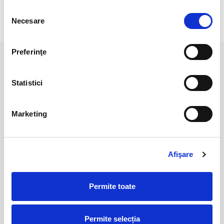
scie o opinie
Selecția
Necesare
consimțământului
Preferinţe
PRODUSE ASEMANATOARE
Statistici
Marketing
Afişare
Permite toate
Inima ametist unicat m14
Calcedonie
250,00 Lei
15,00 Lei
Permite selecția