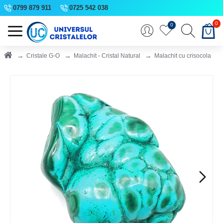
0799 879 911
0725 542 038
0
0
Cristale G-O
Malachit - Cristal Natural
Malachit cu crisocola