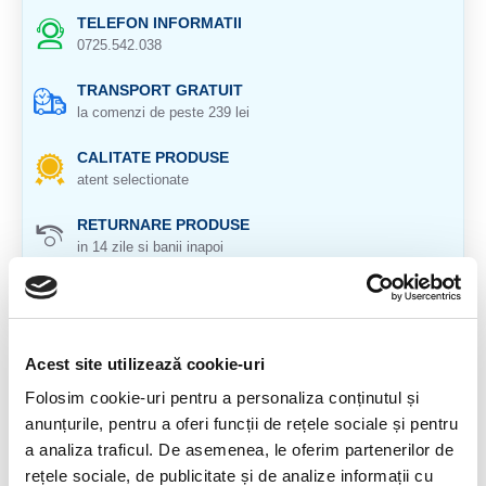
TELEFON INFORMATII
0725.542.038
TRANSPORT GRATUIT
la comenzi de peste 239 lei
CALITATE PRODUSE
atent selectionate
RETURNARE PRODUSE
in 14 zile si banii inapoi
GARANTIE PRODUSE
pentru toate produsele
Acest site utilizează cookie-uri
DESCRIERE PRODUS
Folosim cookie-uri pentru a personaliza conținutul și
Provenienta : Congo
anunțurile, pentru a oferi funcții de rețele sociale și pentru
a analiza traficul. De asemenea, le oferim partenerilor de
Malachitul este o piatra protectoare foarte puternica.
rețele sociale, de publicitate și de analize informații cu