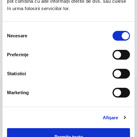
pot combina cu alte informații oferite de dvs. sau culese
în urma folosirii serviciilor lor.
Cristal unicat. Veti primi exact produsul din imagine.
Selecția
Culoarea poate diferi usor, in functie de rezolutia
Necesare
consimțământului
mobilului/tabletei/laptopului dumneavoastra.
Preferinţe
RECENZII CLIENTI
Statistici
PRODUSE ASEMANATOARE
Marketing
Afişare
Permite toate