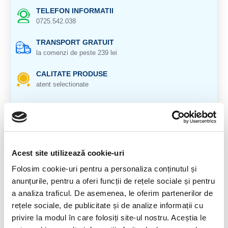
TELEFON INFORMATII
0725.542.038
TRANSPORT GRATUIT
la comenzi de peste 239 lei
CALITATE PRODUSE
atent selectionate
RETURNARE PRODUSE
in 14 zile si banii inapoi
GARANTIE PRODUSE
pentru toate produsele
Acest site utilizează cookie-uri
Folosim cookie-uri pentru a personaliza conținutul și
DESCRIERE PRODUS
anunțurile, pentru a oferi funcții de rețele sociale și pentru
Origine: Congo
a analiza traficul. De asemenea, le oferim partenerilor de
rețele sociale, de publicitate și de analize informații cu
Cristal natural 100%
privire la modul în care folosiți site-ul nostru. Aceștia le