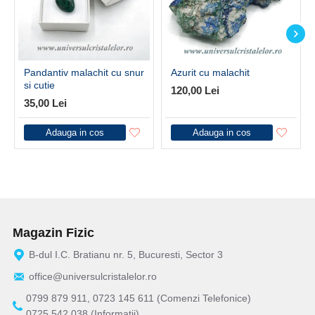
Pandantiv malachit cu snur
Azurit cu malachit
si cutie
120,00 Lei
35,00 Lei
Adauga in cos
Adauga in cos
Magazin Fizic
B-dul I.C. Bratianu nr. 5, Bucuresti, Sector 3
office@universulcristalelor.ro
0799 879 911, 0723 145 611 (Comenzi Telefonice)
0725 542 038 (Informatii)