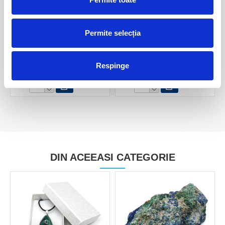
Permite selecția
Malachit fibros
Malachit fibros
Respinge
180,00 Lei
80,00 Lei
DIN ACEEASI CATEGORIE