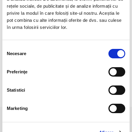
Regiune: Xinjiang
rețele sociale, de publicitate și de analize informații cu
Greutate : 19 gr.
privire la modul în care folosiți site-ul nostru. Aceștia le
pot combina cu alte informații oferite de dvs. sau culese
Este un meteorit de fier.
în urma folosirii serviciilor lor.
Natural 100 %.
Cristal Unicat. Veti primi exact produsul din imagine.
Selecția
Necesare
consimțământului
Pozele sunt realizate cu aparat profesionist sub lumina alba.
Culoare poate diferi usor, in functie de rezolutia
Preferinţe
mobilului/tableteli/laptopului dumneavoastra.
Statistici
RECENZII CLIENTI
Marketing
PRODUSE ASEMANATOARE