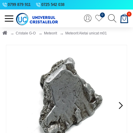
0799 879 911
0725 542 038
0
0
Cristale G-O
Meteorit
Meteorit Aletai unicat m01