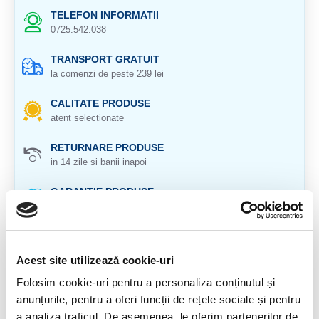
TELEFON INFORMATII
0725.542.038
TRANSPORT GRATUIT
la comenzi de peste 239 lei
CALITATE PRODUSE
atent selectionate
RETURNARE PRODUSE
in 14 zile si banii inapoi
GARANTIE PRODUSE
pentru toate produsele
DESCRIERE PRODUS
Acest site utilizează cookie-uri
Meteorit Aletai
Folosim cookie-uri pentru a personaliza conținutul și
Provenienta : China
anunțurile, pentru a oferi funcții de rețele sociale și pentru
a analiza traficul. De asemenea, le oferim partenerilor de