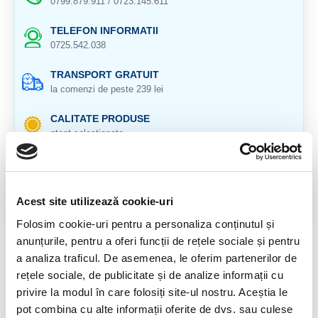
0799.879.911 / 0723.145.611
TELEFON INFORMATII
0725.542.038
TRANSPORT GRATUIT
la comenzi de peste 239 lei
CALITATE PRODUSE
atent selectionate
RETURNARE PRODUSE
in 14 zile si banii inapoi
Acest site utilizează cookie-uri
GARANTIE PRODUSE
pentru toate produsele
Folosim cookie-uri pentru a personaliza conținutul și
anunțurile, pentru a oferi funcții de rețele sociale și pentru
DESCRIERE PRODUS
a analiza traficul. De asemenea, le oferim partenerilor de
rețele sociale, de publicitate și de analize informații cu
Cristal natural 100 %.
privire la modul în care folosiți site-ul nostru. Aceștia le
pot combina cu alte informații oferite de dvs. sau culese
Cristal Unicat. Veti primi exact produsul din imagine.