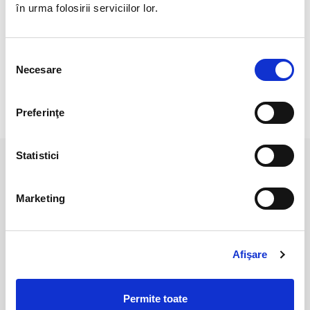
în urma folosirii serviciilor lor.
Pozele sunt realizate cu aparat profesionist sub lumina alba.
Culoarea poate diferi usor, in functie de rezolutia
Selecția
mobilului/tabletei/laptopului dumneavoastra.
Necesare
consimțământului
Preferinţe
RECENZII CLIENTI
Statistici
PRODUSE ASEMANATOARE
Marketing
Afişare
Permite toate