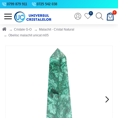
0799 879 911
0725 542 038
0
0
Cristale G-O
Malachit - Cristal Natural
Obelisc malachit unicat m05