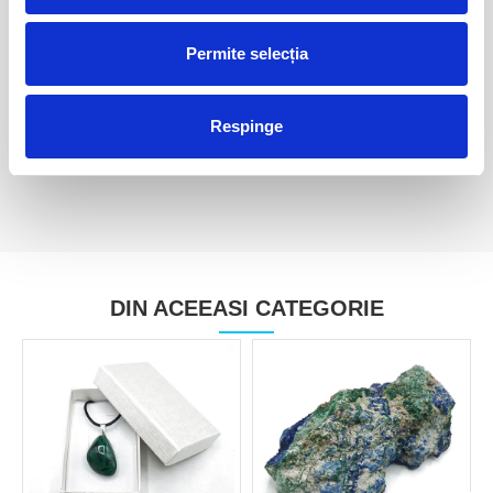
Obelisc malachit unicat m01
Permite selecția
Obelisc malachit unicat m02
200,00 Lei
200,00 Lei
Respinge
DIN ACEEASI CATEGORIE