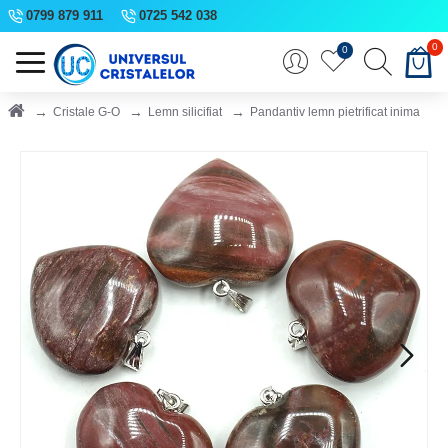
0799 879 911
0725 542 038
0
0
Cristale G-O
Lemn silicifiat
Pandantiv lemn pietrificat inima