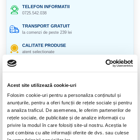
TELEFON INFORMATII
0725.542.038
TRANSPORT GRATUIT
la comenzi de peste 239 lei
CALITATE PRODUSE
atent selectionate
RETURNARE PRODUSE
in 14 zile si banii inapoi
GARANTIE PRODUSE
Acest site utilizează cookie-uri
pentru toate produsele
Folosim cookie-uri pentru a personaliza conținutul și
anunțurile, pentru a oferi funcții de rețele sociale și pentru
DESCRIERE PRODUS
a analiza traficul. De asemenea, le oferim partenerilor de
rețele sociale, de publicitate și de analize informații cu
Cristal natural 100 %.
privire la modul în care folosiți site-ul nostru. Aceștia le
Veti primi un produs asemanator cu cele 5 din imagine.
pot combina cu alte informații oferite de dvs. sau culese