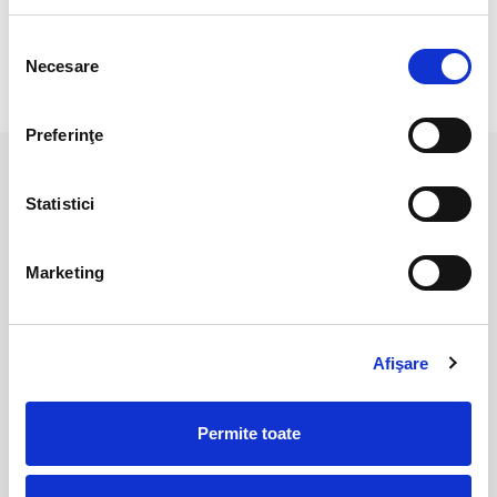
Veti primi exact produsul din imagine.
Selecția
Necesare
consimțământului
RECENZII CLIENTI
Preferinţe
PRODUSE ASEMANATOARE
Statistici
Marketing
Afişare
Permite toate
Pandantiv lemn pietrificat
Pandantiv lemn pietrificat
inima
inima