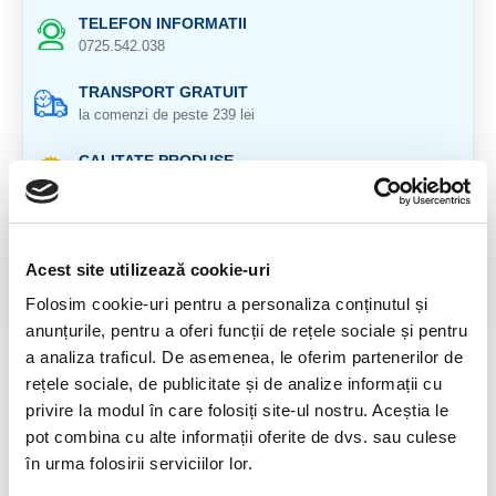
TELEFON INFORMATII
0725.542.038
TRANSPORT GRATUIT
la comenzi de peste 239 lei
CALITATE PRODUSE
atent selectionate
RETURNARE PRODUSE
in 14 zile si banii inapoi
Acest site utilizează cookie-uri
GARANTIE PRODUSE
Folosim cookie-uri pentru a personaliza conținutul și
pentru toate produsele
anunțurile, pentru a oferi funcții de rețele sociale și pentru
a analiza traficul. De asemenea, le oferim partenerilor de
DESCRIERE PRODUS
rețele sociale, de publicitate și de analize informații cu
privire la modul în care folosiți site-ul nostru. Aceștia le
Provenienta : Madagascar
pot combina cu alte informații oferite de dvs. sau culese
Cristal unicat.
în urma folosirii serviciilor lor.