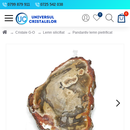
0799 879 911
0725 542 038
0
0
Cristale G-O
Lemn silicifiat
Pandantiv lemn pietrificat