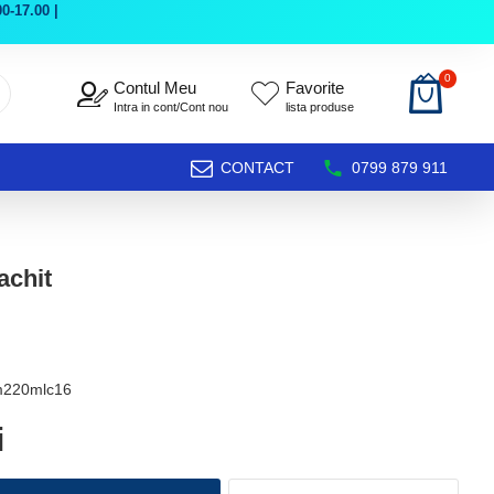
0-17.00 |
0
Contul Meu
Favorite
Intra in cont/Cont nou
lista produse
CONTACT
0799 879 911
achit
m220mlc16
i