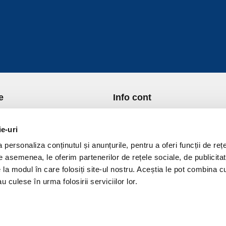
e
Info cont
re Noi
Istoric comenzi
port si Plata
Formular Retur
ie-uri
ica de Returnare
Lista Favorite
personaliza conținutul și anunțurile, pentru a oferi funcții de rețe
ica de confidentialitate
GDPR - Protectia datelor
De asemenea, le oferim partenerilor de rețele sociale, de publicitat
ica Cookies
Contact
e la modul în care folosiți site-ul nostru. Aceștia le pot combina c
ni si conditii
u culese în urma folosirii serviciilor lor.