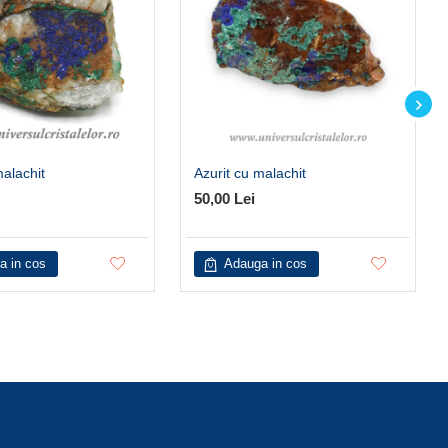
malachit
Azurit cu malachit
50,00 Lei
a in cos
Adauga in cos