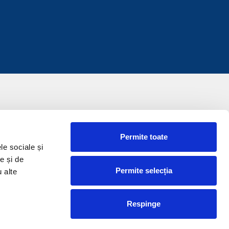
Permite toate
le sociale și
e și de
Permite selecția
u alte
Respinge