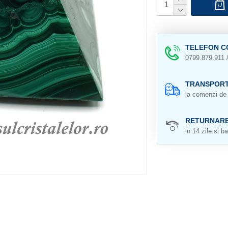
TELEFON C
0799.879.911 
TRANSPORT
la comenzi de 
RETURNAR
in 14 zile si ba