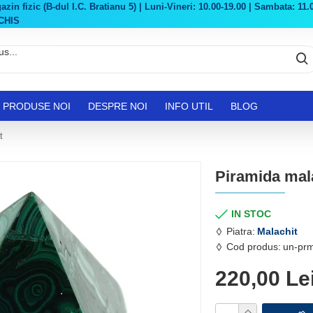
in fizic (B-dul I.C. Bratianu 5) | Luni-Vineri: 10.00-19.00 | Sambata: 11.0
CHIS
PRODUSE NOI
DESPRE NOI
INFO UTIL
BLOG
t
Piramida mal
IN STOC
Piatra:
Malachit
Cod produs:
un-pr
220,00 Le