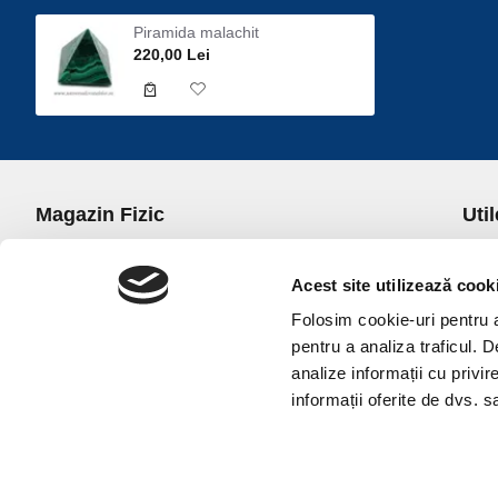
Piramida malachit
220,00 Lei
Magazin Fizic
Util
B-dul I.C. Bratianu nr. 5, Bucuresti, Sector 3
Desp
Trans
Acest site utilizează cook
office@universulcristalelor.ro
Polit
Folosim cookie-uri pentru a 
0799 879 911, 0723 145 611 (Comenzi Telefonice)
Polit
pentru a analiza traficul. 
0725 542 038 (Informatii)
Polit
analize informații cu privir
Luni-Vineri: 10.00-19.00
Terme
informații oferite de dvs. sa
Sambata: 11.00-17.00