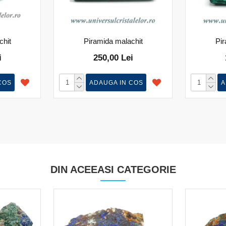
chit
Piramida malachit
Pir
i
250,00 Lei
COS
ADAUGA IN COS
A
DIN ACEEASI CATEGORIE