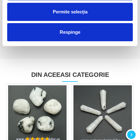
Piatra lunii piersica polisata
Sculptura piatra lunii
Permite selecția
35,00 Lei
150,00 Lei
Respinge
DIN ACEEASI CATEGORIE