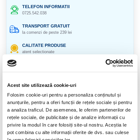
TELEFON INFORMATII
0725.542.038
TRANSPORT GRATUIT
la comenzi de peste 239 lei
CALITATE PRODUSE
atent selectionate
RETURNARE PRODUSE
in 14 zile si banii inapoi
GARANTIE PRODUSE
Acest site utilizează cookie-uri
pentru toate produsele
Folosim cookie-uri pentru a personaliza conținutul și
anunțurile, pentru a oferi funcții de rețele sociale și pentru
DESCRIERE PRODUS
a analiza traficul. De asemenea, le oferim partenerilor de
rețele sociale, de publicitate și de analize informații cu
Cristal natural 100 %.
privire la modul în care folosiți site-ul nostru. Aceștia le
Cristal Unicat. Veti primi exact produsul din imagine.
pot combina cu alte informații oferite de dvs. sau culese
în urma folosirii serviciilor lor.