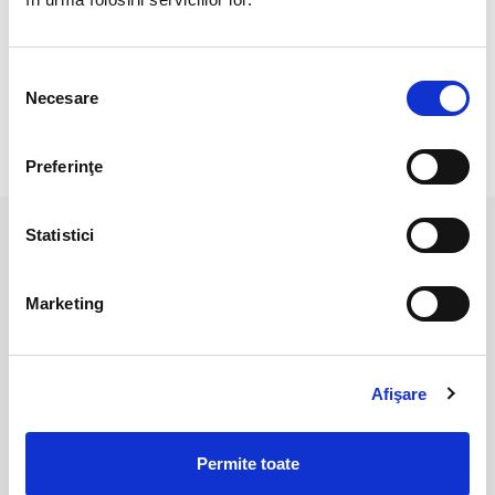
Pozele sunt realizate cu aparat profesionist sub lumina alba.
Culoarea poate diferi usor, in functie de rezolutia
mobilului/tabletei/laptopului dumneavoastra.
Selecția
Necesare
consimțământului
RECENZII CLIENTI
Preferinţe
Statistici
PRODUSE ASEMANATOARE
Marketing
Afişare
Permite toate