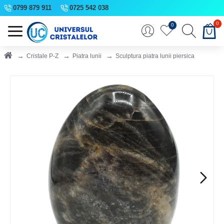
0799 879 911
0725 542 038
0
0
Cristale P-Z
Piatra lunii
Sculptura piatra lunii piersica