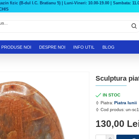
in fizic (B-dul I.C. Bratianu 5) | Luni-Vineri: 10.00-19.00 | Sambata: 11.0
CHIS
PRODUSE NOI
DESPRE NOI
INFO UTIL
BLOG
Sculptura piat
IN STOC
Piatra:
Piatra lunii
Cod produs:
un-sc1
130,00 Le