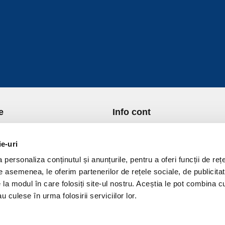
e
Info cont
re Noi
Istoric comenzi
port si Plata
Formular Retur
ie-uri
ica de Returnare
Lista Favorite
personaliza conținutul și anunțurile, pentru a oferi funcții de rețe
ica de confidentialitate
GDPR - Protectia datelor
De asemenea, le oferim partenerilor de rețele sociale, de publicitat
ica Cookies
Contact
e la modul în care folosiți site-ul nostru. Aceștia le pot combina c
ni si conditii
u culese în urma folosirii serviciilor lor.