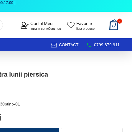
0-17.00 |
0
Contul Meu
Favorite
Intra in cont/Cont nou
lista produse
CONTACT
0799 879 911
ra lunii piersica
30ptlnp-01
i