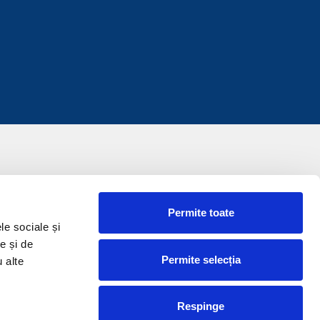
Permite toate
le sociale și
e și de
Permite selecția
u alte
Respinge