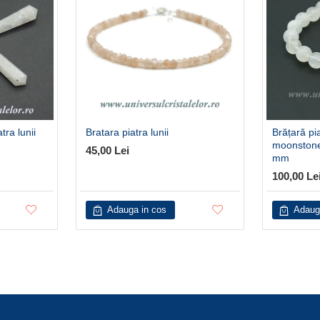
tra lunii
Bratara piatra lunii
Brățară pia
moonstone
45,00 Lei
mm
100,00 Le
Adauga in cos
Adaug