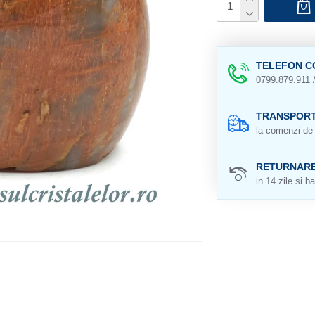
TELEFON C
0799.879.911 
TRANSPORT
la comenzi de 
RETURNAR
in 14 zile si ba