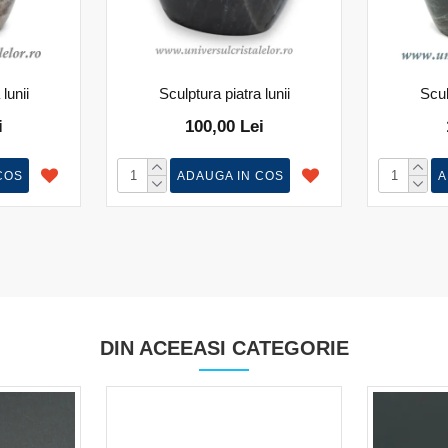
lunii
Sculptura piatra lunii
Scul
i
100,00 Lei
COS
ADAUGA IN COS
A
DIN ACEEASI CATEGORIE