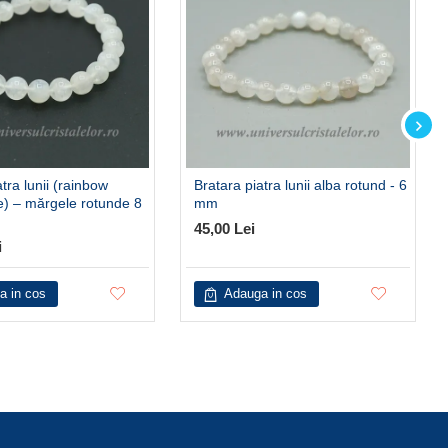
tra lunii (rainbow
Bratara piatra lunii alba rotund - 6
) – mărgele rotunde 8
mm
45,00 Lei
i
a in cos
Adauga in cos