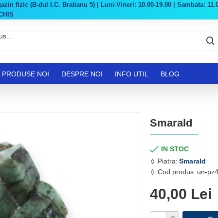
in fizic (B-dul I.C. Bratianu 5) | Luni-Vineri: 10.00-19.00 | Sambata: 11.0
CHIS
PRODUSE NOI
DESPRE NOI
INFO UTIL
BLOG
Smarald
IN STOC
Piatra:
Smarald
Cod produs:
un-pz
40,00 Lei