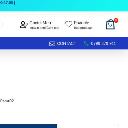
0-17.00 |
0
Contul Meu
Favorite
Intra in cont/Cont nou
lista produse
CONTACT
0799 879 911
40smr02