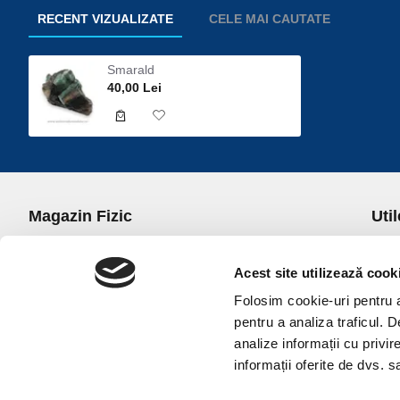
RECENT VIZUALIZATE
CELE MAI CAUTATE
Smarald
40,00 Lei
Magazin Fizic
Util
B-dul I.C. Bratianu nr. 5, Bucuresti, Sector 3
Desp
Trans
Acest site utilizează cook
office@universulcristalelor.ro
Polit
Folosim cookie-uri pentru a 
0799 879 911, 0723 145 611 (Comenzi Telefonice)
Polit
pentru a analiza traficul. 
0725 542 038 (Informatii)
Polit
analize informații cu privir
Luni-Vineri: 10.00-19.00
Terme
informații oferite de dvs. sa
Sambata: 11.00-17.00