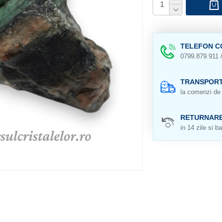
TELEFON C
0799.879.911 
TRANSPORT
la comenzi de 
RETURNAR
in 14 zile si ba