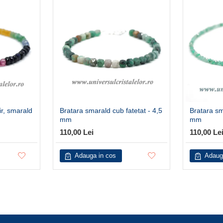
ir, smarald
Bratara smarald cub fatetat - 4,5
Bratara sm
mm
mm
110,00 Lei
110,00 Le
Adauga in cos
Adaug