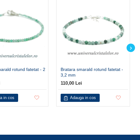
arald rotund fatetat - 2
Bratara smarald rotund fatetat -
3,2 mm
i
110,00 Lei
a in cos
Adauga in cos