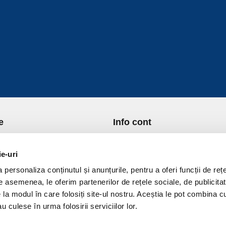
e
Info cont
re Noi
Istoric comenzi
port si Plata
Formular Retur
ie-uri
ica de Returnare
Lista Favorite
personaliza conținutul și anunțurile, pentru a oferi funcții de rețe
ica de confidentialitate
GDPR - Protectia datelor
De asemenea, le oferim partenerilor de rețele sociale, de publicitat
ica Cookies
Contact
e la modul în care folosiți site-ul nostru. Aceștia le pot combina c
ni si conditii
u culese în urma folosirii serviciilor lor.