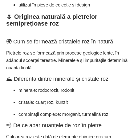
utilizat în piese de colecție și design
🌷 Originea naturală a pietrelor
semiprețioase roz
🌍 Cum se formează cristalele roz în natură
Pietrele roz se formează prin procese geologice lente, în
adâncul scoarței terestre. Mineralele și impuritățile determină
nuanța finală.
⛰️ Diferența dintre minerale și cristale roz
minerale: rodocrozit, rodonit
cristale: cuarț roz, kunzit
combinații complexe: morganit, turmalină roz
💨 De ce apar nuanțele de roz în pietre
Culoarea roz este dată de elemente chimice precum