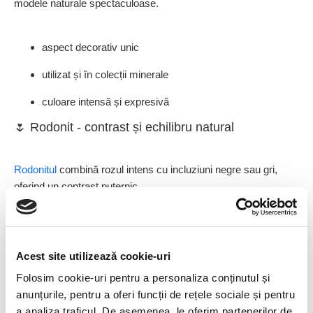
modele naturale spectaculoase.
aspect decorativ unic
utilizat și în colecții minerale
culoare intensă și expresivă
🌷 Rodonit - contrast și echilibru natural
Rodonitul
combină rozul intens cu incluziuni negre sau gri,
oferind un contrast puternic.
aspect distinctiv și artistic
Acest site utilizează cookie-uri
folosit în bijuterii statement
Folosim cookie-uri pentru a personaliza conținutul și
simbol al echilibrului emoțional
anunțurile, pentru a oferi funcții de rețele sociale și pentru
🌼 Mangano calcit - roz pastel liniștitor
a analiza traficul. De asemenea, le oferim partenerilor de