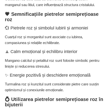
manganul sau litiul, care influențează structura cristalului.
💗 Semnificațiile pietrelor semiprețioase
roz
💞 Pietrele roz și simbolul iubirii și armoniei
Cuarțul roz și morganitul sunt asociate cu iubirea,
compasiunea și relațiile echilibrate.
🧘 Calm emoțional și echilibru interior
Mangano calcitul și petalitul roz sunt folosite simbolic pentru
liniște și reducerea stresului.
✨ Energie pozitivă și deschidere emoțională
Turmalina roz și kunzitul sunt considerate pietre care susțin
optimismul și conexiunile emoționale.
💍 Utilizarea pietrelor semiprețioase roz în
bijuterii