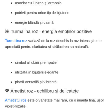
asociat cu iubirea și armonia
potrivit pentru orice tip de bijuterie
energie blândă și calmă
🌺 Turmalina roz - energia emoțiilor pozitive
Turmalina roz
variază de la roz deschis la roz intens și este
apreciată pentru claritatea și strălucirea sa naturală.
simbol al iubirii și empatiei
utilizată în bijuterii elegante
piatră versatilă și vibrantă
💖 Ametist roz - echilibru și delicatețe
Ametistul roz
este o varietate mai rară, cu o nuanță fină, ușor
violet-rozalie.