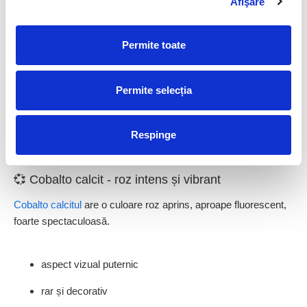
Afişare
🌸 Petalit roz - energia calmului interior
Petalitul roz
este o piatră rară, cu aspect translucid și o energie
Permite toate
blândă.
Permite selecția
textură delicată
asociat cu liniștea emoțională
Respinge
apreciat de colecționari
💞 Cobalto calcit - roz intens și vibrant
Cobalto calcitul
are o culoare roz aprins, aproape fluorescent,
foarte spectaculoasă.
aspect vizual puternic
rar și decorativ