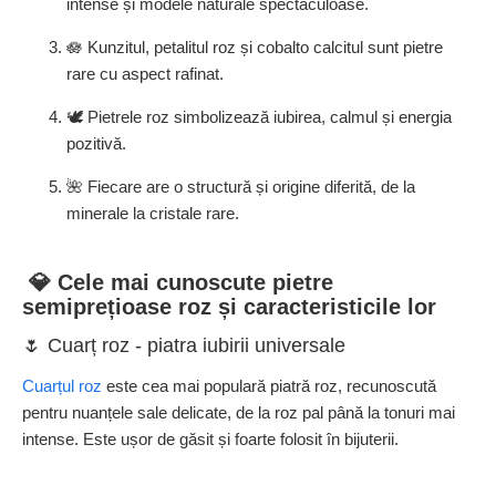
intense și modele naturale spectaculoase.
🪷 Kunzitul, petalitul roz și cobalto calcitul sunt pietre
rare cu aspect rafinat.
🕊️ Pietrele roz simbolizează iubirea, calmul și energia
pozitivă.
🌺 Fiecare are o structură și origine diferită, de la
minerale la cristale rare.
💎 Cele mai cunoscute pietre
semiprețioase roz și caracteristicile lor
🌷 Cuarț roz - piatra iubirii universale
Cuarțul roz
este cea mai populară piatră roz, recunoscută
pentru nuanțele sale delicate, de la roz pal până la tonuri mai
intense. Este ușor de găsit și foarte folosit în bijuterii.