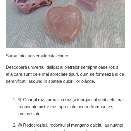
Sursa foto: universulcristalelor.ro
Descoperă universul delicat al pietrelor semiprețioase roz și
află care sunt cele mai apreciate tipuri, cum se formează și ce
semnificații ascund în spatele culorii lor blânde.
🫧 Cuarțul roz, turmalina roz și morganitul sunt cele mai
cunoscute pietre roz, apreciate pentru frumusețe și
luminozitate.
🍥 Rodocrozitul, rodonitul și mangano calcitul au nuanțe