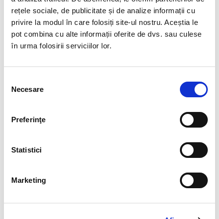
rețele sociale, de publicitate și de analize informații cu
Mangano calcitul
are o culoare foarte delicată, aproape
privire la modul în care folosiți site-ul nostru. Aceștia le
lăptoasă, cu un efect calmant vizual.
pot combina cu alte informații oferite de dvs. sau culese
în urma folosirii serviciilor lor.
nuanțe pastel uniforme
asociat cu relaxarea
Selecția
Necesare
consimțământului
folosit frecvent în decor
💗 Kunzit - transparență și finețe
Preferinţe
Kunzitul
are o strălucire subtilă și nuanțe de roz-liliachiu foarte
elegante.
Statistici
piatră cristalină și rafinată
Marketing
simbol al sensibilității
des folosit în bijuterii fine